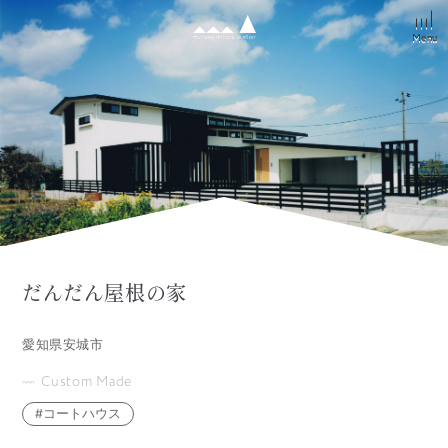
Menu
Menu
だんだん屋根の家
愛知県安城市
Custom Made
コートハウス