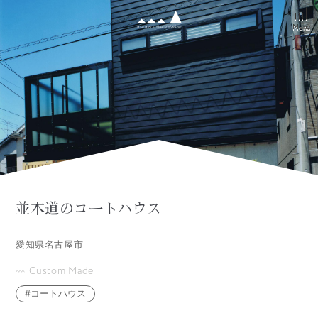
Menu
Menu
並木道のコートハウス
愛知県名古屋市
Custom Made
コートハウス