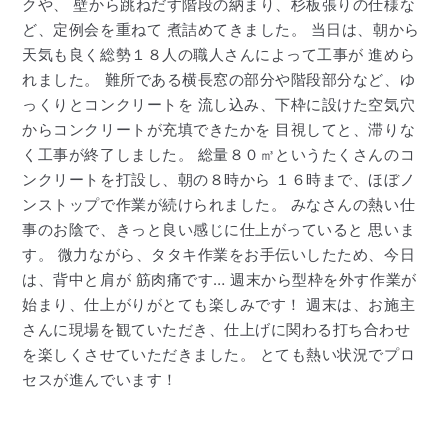
クや、 壁から跳ねだす階段の納まり、杉板張りの仕様な
ど、定例会を重ねて 煮詰めてきました。 当日は、朝から
天気も良く総勢１８人の職人さんによって工事が 進めら
れました。 難所である横長窓の部分や階段部分など、ゆ
っくりとコンクリートを 流し込み、下枠に設けた空気穴
からコンクリートが充填できたかを 目視してと、滞りな
く工事が終了しました。 総量８０㎥というたくさんのコ
ンクリートを打設し、朝の８時から １６時まで、ほぼノ
ンストップで作業が続けられました。 みなさんの熱い仕
事のお陰で、きっと良い感じに仕上がっていると 思いま
す。 微力ながら、タタキ作業をお手伝いしたため、今日
は、背中と肩が 筋肉痛です… 週末から型枠を外す作業が
始まり、仕上がりがとても楽しみです！ 週末は、お施主
さんに現場を観ていただき、仕上げに関わる打ち合わせ
を楽しくさせていただきました。 とても熱い状況でプロ
セスが進んでいます！