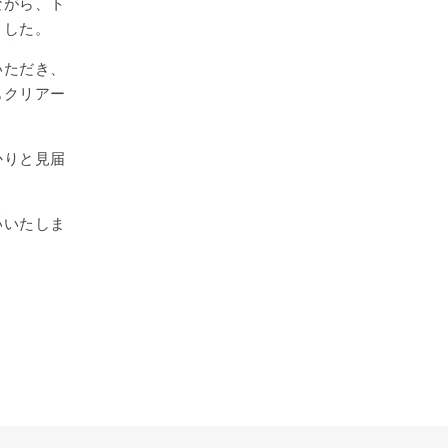
ながら、ト
ました。
いただき、
もクリアー
かりと見届
いいたしま