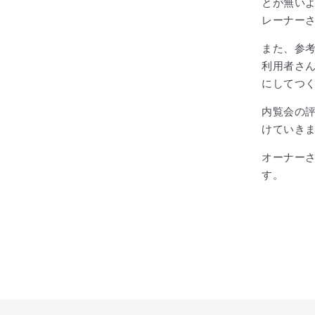
とが無い
レーナー
また、参
利用者さ
にしてつ
内覧会の
けていき
オーナー
す。