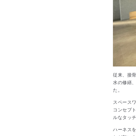
従来、接
水の修繕
た。
スペース
コンセプ
ルなタッ
ハーネス