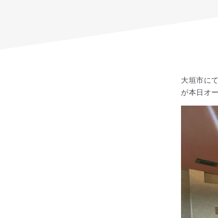
大垣市に
が本日オ