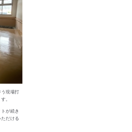
伴う現場打
ます。
クトが続き
いただける