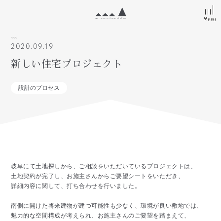
Menu
Menu
2020.09.19
新しい住宅プロジェクト
設計のプロセス
岐阜にて土地探しから、ご相談をいただいているプロジェクトは、

土地契約が完了し、お施主さんからご要望シートをいただき、

詳細内容に関して、打ち合わせを行いました。

南側に開けた将来建物が建つ可能性も少なく、環境が良い敷地では、

魅力的な空間構成が考えられ、お施主さんのご要望を踏まえて、
